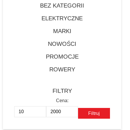
BEZ KATEGORII
ELEKTRYCZNE
MARKI
NOWOŚCI
PROMOCJE
ROWERY
FILTRY
Filtruj
Cena
Cena
min
max