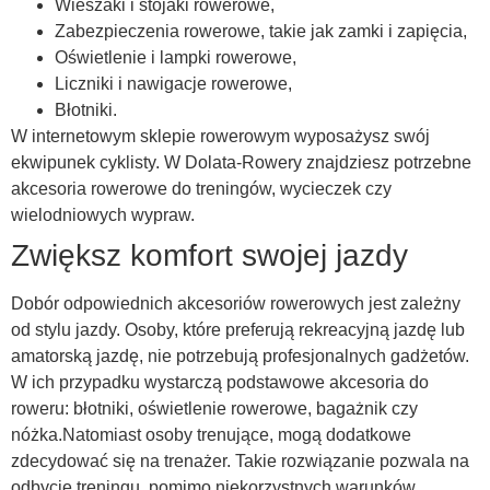
Wieszaki i stojaki rowerowe,
Zabezpieczenia rowerowe, takie jak zamki i zapięcia,
Oświetlenie i lampki rowerowe,
Liczniki i nawigacje rowerowe,
Błotniki.
W internetowym sklepie rowerowym wyposażysz swój
ekwipunek cyklisty. W Dolata-Rowery znajdziesz potrzebne
akcesoria rowerowe do treningów, wycieczek czy
wielodniowych wypraw.
Zwiększ komfort swojej jazdy
Dobór odpowiednich akcesoriów rowerowych jest zależny
od stylu jazdy. Osoby, które preferują rekreacyjną jazdę lub
amatorską jazdę, nie potrzebują profesjonalnych gadżetów.
W ich przypadku wystarczą podstawowe akcesoria do
roweru: błotniki, oświetlenie rowerowe, bagażnik czy
nóżka.Natomiast osoby trenujące, mogą dodatkowe
zdecydować się na trenażer. Takie rozwiązanie pozwala na
odbycie treningu, pomimo niekorzystnych warunków