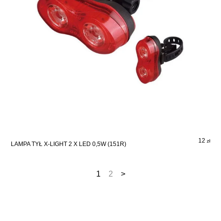
12
zł
LAMPA TYŁ X-LIGHT 2 X LED 0,5W (151R)
1
2
>