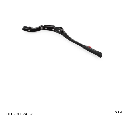
60
zł
HERON III 24″-28″