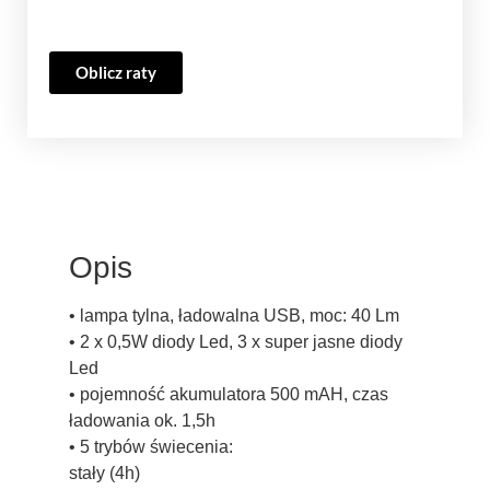
Oblicz raty
Opis
• lampa tylna, ładowalna USB, moc: 40 Lm
• 2 x 0,5W diody Led, 3 x super jasne diody
Led
• pojemność akumulatora 500 mAH, czas
ładowania ok. 1,5h
• 5 trybów świecenia:
stały (4h)