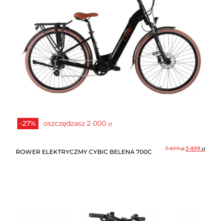
-27%
oszczędzasz
2 000
zł
Pierwotna
Aktua
7 499
5 499
zł
zł
ROWER ELEKTRYCZMY CYBIC BELENA 700C
cena
cena
wynosiła:
wynos
7
5
499 zł.
499 zł