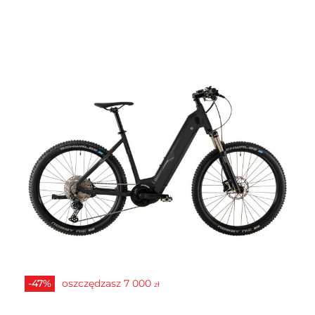
-47%
oszczędzasz
7 000
zł