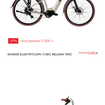
-27%
oszczędzasz
2 000
zł
Pierwotna
Aktua
7 499
5 499
zł
zł
ROWER ELEKTRYCZMY CYBIC BELENA 700C
cena
cena
wynosiła:
wynos
7
5
499 zł.
499 zł