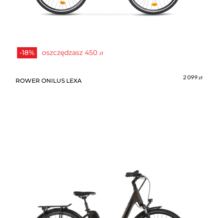
-18%
oszczędzasz
450
zł
2 099
zł
ROWER ONILUS LEXA