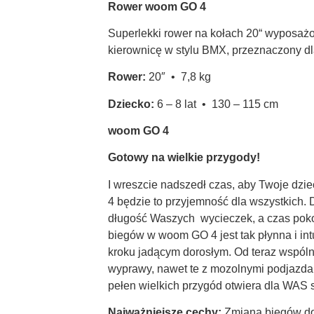
Rower woom GO 4
Superlekki rower na kołach 20“ wyposaż
kierownicę w stylu BMX, przeznaczony dl
Rower:
20″ • 7,8 kg
Dziecko:
6 – 8 lat • 130 – 115 cm
woom GO 4
Gotowy na wielkie przygody!
I wreszcie nadszedł czas, aby Twoje d
4 będzie to przyjemność dla wszystkich. 
długość Waszych wycieczek, a czas pok
biegów w woom GO 4 jest tak płynna i in
kroku jadącym dorosłym. Od teraz wspóln
wyprawy, nawet te z mozolnymi podjazdam
pełen wielkich przygód otwiera dla WAS
Najważniejsze cechy:
Zmiana biegów dos