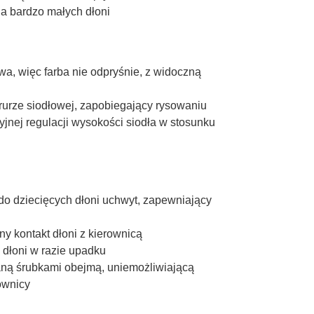
la bardzo małych dłoni
a, więc farba nie odpryśnie, z widoczną
rurze siodłowej, zapobiegający rysowaniu
yjnej regulacji wysokości siodła w stosunku
 do dziecięcych dłoni uchwyt, zapewniający
ny kontakt dłoni z kierownicą
dłoni w razie upadku
caną śrubkami obejmą, uniemożliwiającą
ownicy