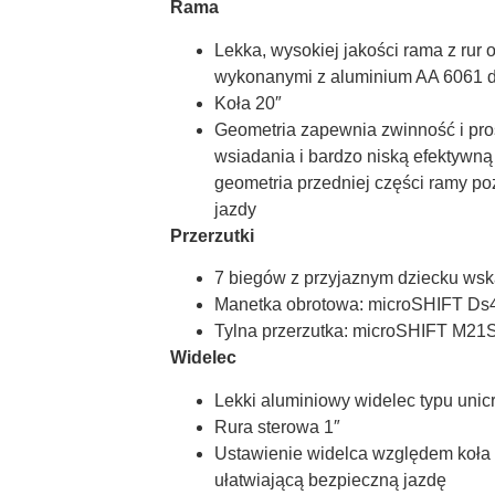
Rama
Lekka, wysokiej jakości rama z rur
wykonanymi z aluminium AA 6061 dla
Koła 20″
Geometria zapewnia zwinność i prost
wsiadania i bardzo niską efektywn
geometria przedniej części ramy po
jazdy
Przerzutki
7 biegów z przyjaznym dziecku ws
Manetka obrotowa: microSHIFT Ds
Tylna przerzutka: microSHIFT M21
Widelec
Lekki aluminiowy widelec typu uni
Rura sterowa 1″
Ustawienie widelca względem koła
ułatwiającą bezpieczną jazdę