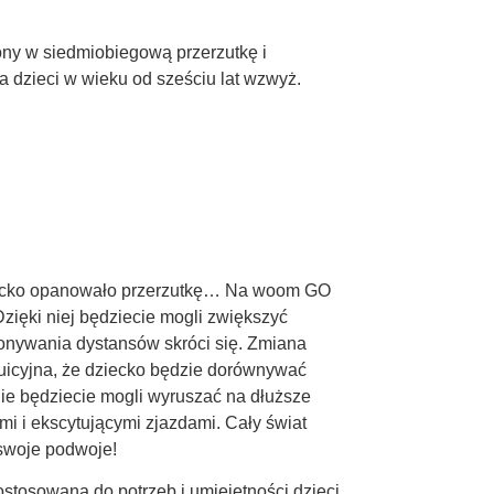
ony w siedmiobiegową przerzutkę i
a dzieci w wieku od sześciu lat wzwyż.
ziecko opanowało przerzutkę… Na woom GO
Dzięki niej będziecie mogli zwiększyć
onywania dystansów skróci się. Zmiana
tuicyjna, że dziecko będzie dorównywać
ie będziecie mogli wyruszać na dłuższe
i i ekscytującymi zjazdami. Cały świat
 swoje podwoje!
tosowana do potrzeb i umiejętności dzieci