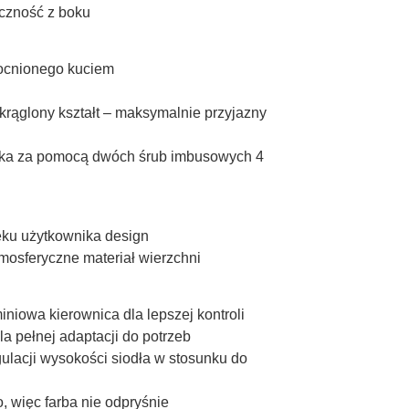
czność z boku
mocnionego kuciem
rąglony kształt – maksymalnie przyjazny
ka za pomocą dwóch śrub imbusowych 4
ku użytkownika design
mosferyczne materiał wierzchni
iniowa kierownica dla lepszej kontroli
 pełnej adaptacji do potrzeb
ulacji wysokości siodła w stosunku do
 więc farba nie odpryśnie