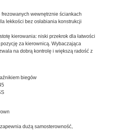
 o frezowanych wewnętrznie ściankach
 lekkości bez osłabiania konstrukcji
otę kierowania: niski przekrok dla łatwości
ą pozycję za kierownicą. Wybaczająca
zwala na dobrą kontrolę i większą radość z
kaźnikiem biegów
45
SS
crown
 zapewnia dużą samosterowność,