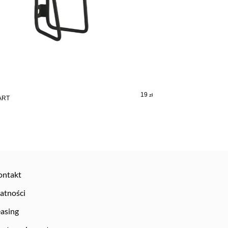
19
zł
ART
ontakt
atności
asing