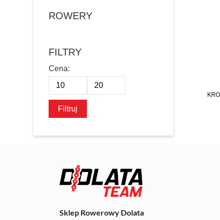
ROWERY
FILTRY
KRO
Cena
Cena
min
max
Filtruj
Sklep Rowerowy Dolata