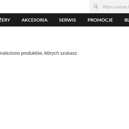
ŻERY
AKCESORIA
SERWIS
PROMOCJE
B
naleziono produktów, których szukasz.