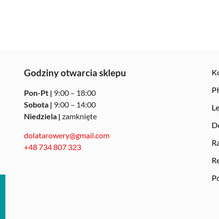
Godziny otwarcia sklepu
K
Pł
Pon-Pt |
9:00 – 18:00
Sobota |
9:00 – 14:00
Le
Niedziela |
zamknięte
Do
dolatarowery@gmail.com
Ra
+48 734 807 323
R
Po