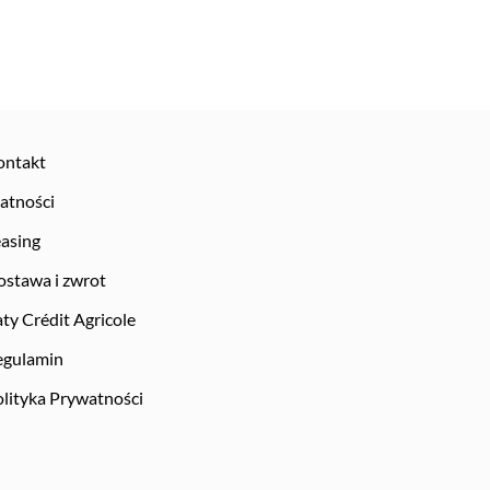
ontakt
atności
asing
stawa i zwrot
ty Crédit Agricole
egulamin
lityka Prywatności