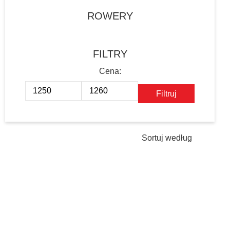
ROWERY
FILTRY
Filtruj
Cena
Cena
min
max
Sortuj według