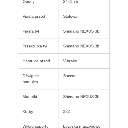
Opony
24×1.75
Piasta przód
Stalowa
Piasta tył
Shimano NEXUS 3b
Przerzutka tył
Shimano NEXUS 3b
Hamulce przód
V-brake
Dźwignie
Saccon
hamulca
Manetki
Shimano NEXUS 3b
Korby
38Z
Wkład suportu
Łożyska maszynowe