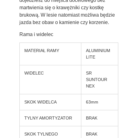
dojedziesz do miejsca docelowego bez
martwienia się o krawężniki czy kostkę
brukową. W lesie natomiast możliwa będzie
jazda bez obaw o kamienie czy korzenie.
Rama i widelec
MATERIAŁ RAMY
ALUMINIUM
LITE
WIDELEC
SR
SUNTOUR
NEX
SKOK WIDELCA
63mm
TYLNY AMORTYZATOR
BRAK
SKOK TYLNEGO
BRAK