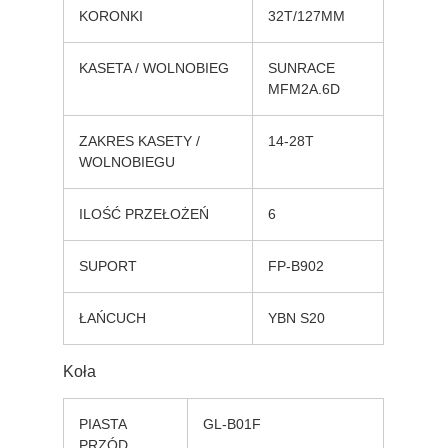
KORONKI
32T/127MM
KASETA / WOLNOBIEG
SUNRACE
MFM2A.6D
ZAKRES KASETY /
14-28T
WOLNOBIEGU
ILOŚĆ PRZEŁOŻEŃ
6
SUPORT
FP-B902
ŁAŃCUCH
YBN S20
Koła
PIASTA
GL-B01F
PRZÓD