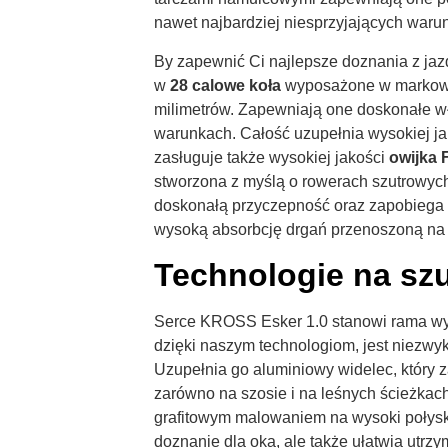
nawet najbardziej niesprzyjających waru
By zapewnić Ci najlepsze doznania z ja
w
28 calowe koła
wyposażone w marko
milimetrów. Zapewniają one doskonałe w
warunkach. Całość uzupełnia wysokiej ja
zasługuje także wysokiej jakości
owijka 
stworzona z myślą o rowerach szutrowych
doskonałą przyczepność oraz zapobiega i
wysoką absorbcję drgań przenoszoną na 
Technologie na szu
Serce KROSS Esker 1.0 stanowi rama wyko
dzięki naszym technologiom, jest niezwyk
Uzupełnia go aluminiowy widelec, który
zarówno na szosie i na leśnych ścieżka
grafitowym malowaniem na wysoki połysk. 
doznanie dla oka, ale także ułatwia utrz