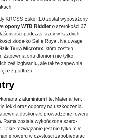
nkach.
zdy KROSS Esker 1.0 został wyposażony
we
opony WTB Riddler
o szerokości 37
łaściwości podczas jazdy w każdych
kości siodełko Selle Royal. Na uwagę
Fizik Terra Microtex
, która została
. Zapewnia ona dłoniom nie tylko
ch ześlizgiwaniu, ale także zapewnia
ręce z podłoża.
try
nana z aluminium lite. Materiał ten,
le lekki oraz odporny na uszkodzenia.
 zapewnia doskonałe prowadzenie roweru
ch. Rama została wykończona szaro-
Takie rozwiązanie jest nie tylko miłe
ymanie roweru w czystości zapobiegając