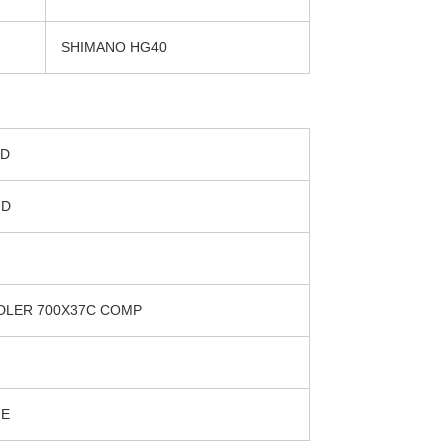
SHIMANO HG40
-D
-D
DLER 700X37C COMP
NE