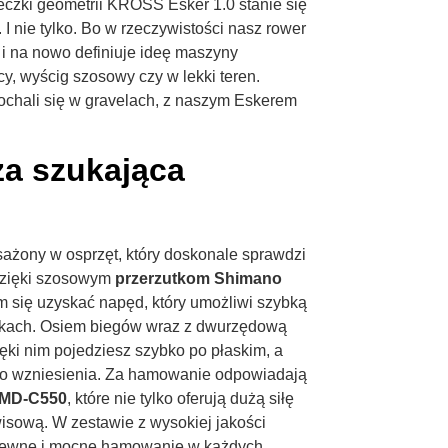
czki geometrii KROSS Esker 1.0 stanie się
nie tylko. Bo w rzeczywistości nasz rower
i na nowo definiuje ideę maszyny
y, wyścig szosowy czy w lekki teren.
ochali się w gravelach, z naszym Eskerem
za szukająca
ażony w osprzęt, który doskonale sprawdzi
 Dzięki szosowym
przerzutkom Shimano
m się uzyskać napęd, który umożliwi szybką
nkach. Osiem biegów wraz z dwurzędową
ięki nim pojedziesz szybko po płaskim, a
go wzniesienia. Za hamowanie odpowiadają
 MD-C550
, które nie tylko oferują dużą siłę
isową. W zestawie z wysokiej jakości
pewne i mocne hamowanie w każdych,