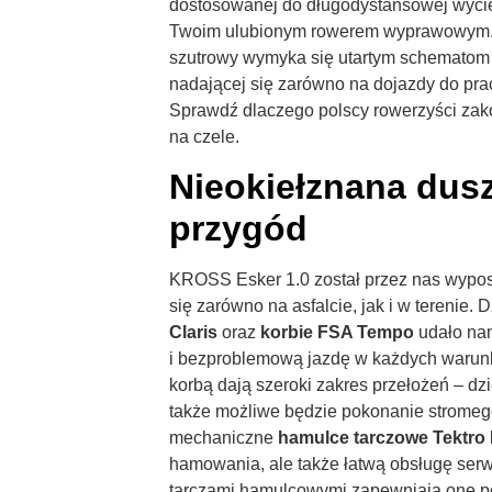
dostosowanej do długodystansowej wycie
Twoim ulubionym rowerem wyprawowym. I 
szutrowy wymyka się utartym schematom 
nadającej się zarówno na dojazdy do prac
Sprawdź dlaczego polscy rowerzyści zak
na czele.
Nieokiełznana dus
przygód
KROSS Esker 1.0 został przez nas wypos
się zarówno na asfalcie
,
jak i w terenie.
Claris
oraz
korbie FSA Tempo
udało na
i bezproblemową jazdę w każdych waru
korbą dają szeroki zakres przełożeń – dz
także możliwe będzie pokonanie strome
mechaniczne
hamulce tarczowe Tektro
hamowania, ale także łatwą obsługę serw
tarczami hamulcowymi zapewniają one 